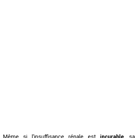
Même si l’insuffisance rénale est
incurable
, sa