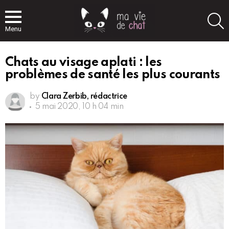
S
Menu
Chats au visage aplati : les
problèmes de santé les plus courants
by
Clara Zerbib, rédactrice
5 mai 2020, 10 h 04 min