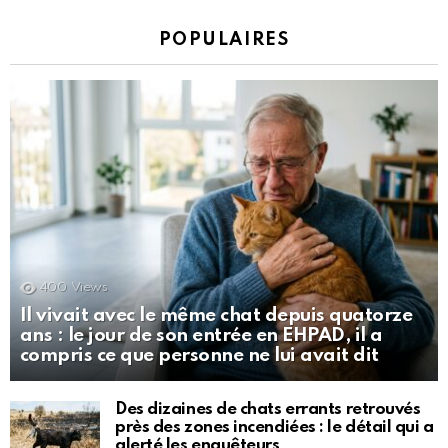
POPULAIRES
400
Views
Il vivait avec le même chat depuis quatorze
ans : le jour de son entrée en EHPAD, il a
compris ce que personne ne lui avait dit
Des dizaines de chats errants retrouvés
près des zones incendiées : le détail qui a
alerté les enquêteurs