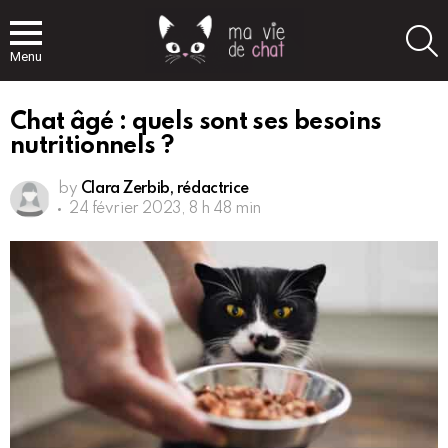
S
Menu
Chat âgé : quels sont ses besoins
nutritionnels ?
by
Clara Zerbib, rédactrice
24 février 2023, 8 h 48 min