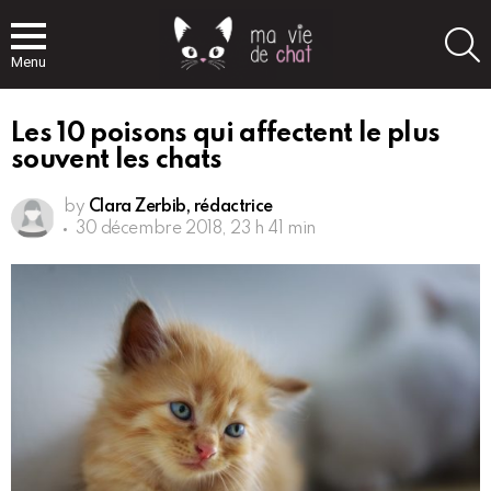
S
Menu
Les 10 poisons qui affectent le plus
souvent les chats
by
Clara Zerbib, rédactrice
30 décembre 2018, 23 h 41 min