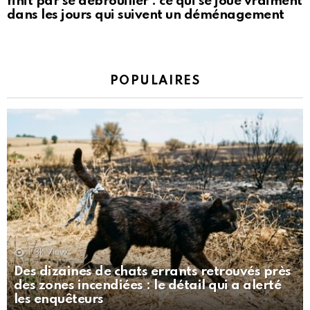
finit par se débrouiller : ce qui se joue vraiment
dans les jours qui suivent un déménagement
POPULAIRES
1.3k
Views
Des dizaines de chats errants retrouvés près
des zones incendiées : le détail qui a alerté
les enquêteurs