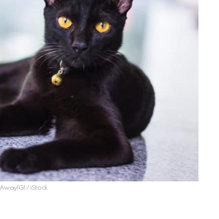
 AwaylGl / iStock