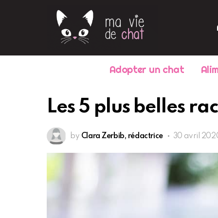
Adopter un chat
Ali
Les 5 plus belles ra
by
Clara Zerbib, rédactrice
30 avril 202