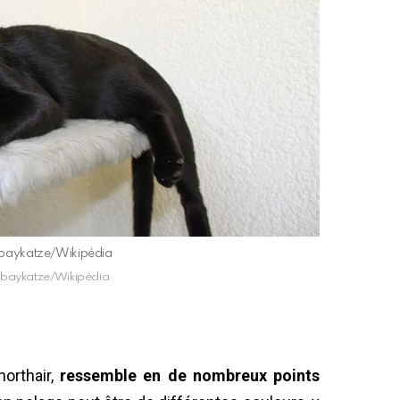
mbaykatze/Wikipédia
mbaykatze/Wikipédia
orthair,
ressemble en de nombreux points