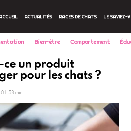
ACCUEIL
ACTUALITÉS
RACES DE CHATS
LE SAVIEZ-
mentation
Bien-être
Comportement
Édu
t-ce un produit
er pour les chats ?
10 h 58 min