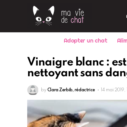
Adopter un chat
Ali
Vinaigre blanc : es
nettoyant sans dang
by
Clara Zerbib, rédactrice
14 mai 2019, 