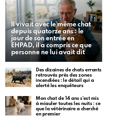
400
Views
Il vivait avec le même chat
depuis quatorze ans : le
jour de son entrée en
EHPAD, il a compris ce que
personne ne lui avait dit
Des dizaines de chats errants
retrouvés près des zones
incendiées : le détail qui a
alerté les enquêteurs
Mon chat de 14 ans s’est mis
à miauler toutes les nuits : ce
que la vétérinaire a cherché
en premier