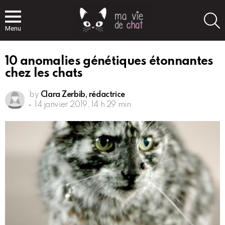
S
Menu
10 anomalies génétiques étonnantes
chez les chats
by
Clara Zerbib, rédactrice
14 janvier 2019, 14 h 29 min