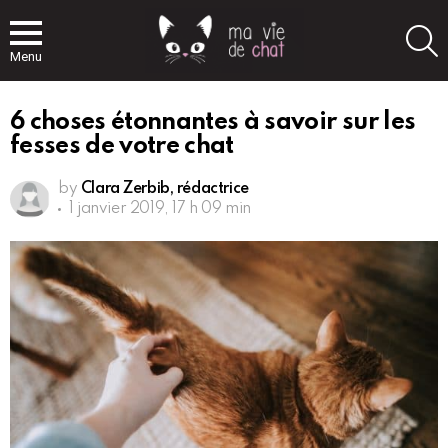
S
Menu
6 choses étonnantes à savoir sur les
fesses de votre chat
by
Clara Zerbib, rédactrice
1 janvier 2019, 17 h 09 min