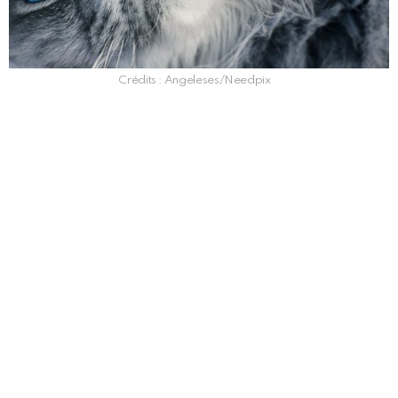
Crédits : Angeleses/Needpix