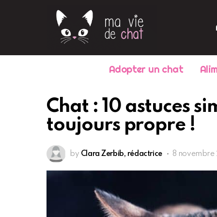
Adopter un chat
Ali
Chat : 10 astuces si
toujours propre !
by
Clara Zerbib, rédactrice
8 novembre 2