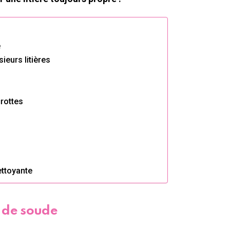
e
ieurs litières
rottes
ettoyante
e de soude