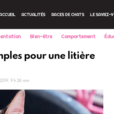
ACCUEIL
ACTUALITÉS
RACES DE CHATS
LE SAVIEZ-
mentation
Bien-être
Comportement
Édu
mples pour une litière
019, 9 h 26 min