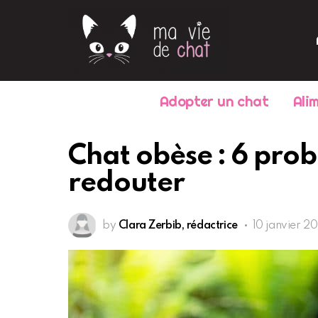
Adopter un chat
Ali
Chat obèse : 6 pro
redouter
by
Clara Zerbib, rédactrice
10 janvier 2