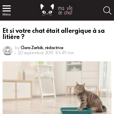
S
Menu
Et si votre chat était allergique à sa
litière ?
by
Clara Zerbib, rédactrice
20 septembre 2019, 8 h 49 min