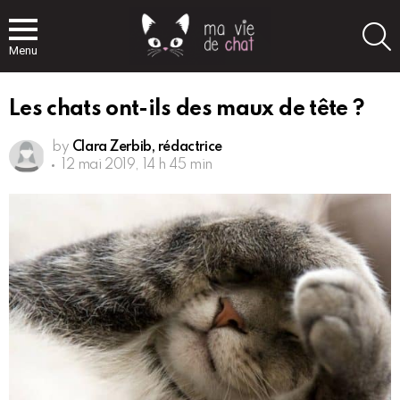
S
Menu
Les chats ont-ils des maux de tête ?
by
Clara Zerbib, rédactrice
12 mai 2019, 14 h 45 min