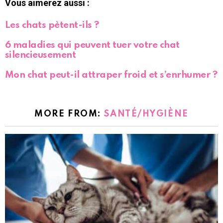
Vous aimerez aussi :
Les chats pètent-ils ?
6 maladies qui peuvent tuer votre chat
silencieusement
Mon chat peut-il attraper froid et s’enrhumer ?
MORE FROM:
SANTÉ/HYGIÈNE