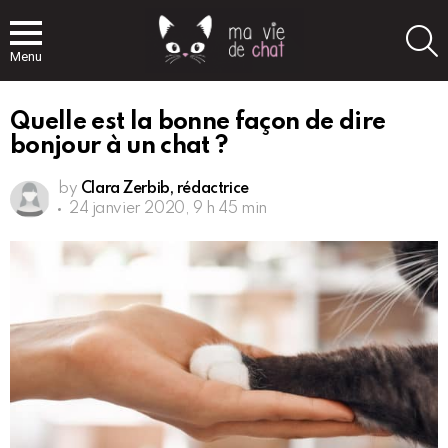
S
Menu
Quelle est la bonne façon de dire
bonjour à un chat ?
by
Clara Zerbib, rédactrice
24 janvier 2020, 9 h 45 min