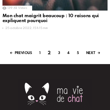
139.6k
Views
Mon chat maigrit beaucoup : 10 raisons qui
expliquent pourquoi
25 octobre 2022, 15 h 15 min
2
PREVIOUS
NEXT
1
3
4
5