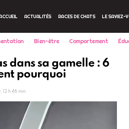
ACCUEIL
ACTUALITÉS
RACES DE CHATS
LE SAVIEZ-
mentation
Bien-être
Comportement
Édu
s dans sa gamelle : 6
uent pourquoi
 12 h 46 min