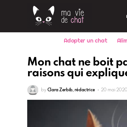
Adopter un chat
Ali
Mon chat ne boit pa
raisons qui expliq
by
Clara Zerbib, rédactrice
20 mai 2020,