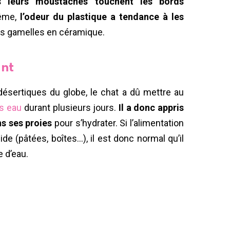
es leurs moustaches touchent les bords
même,
l’odeur du plastique a tendance à les
des gamelles en céramique.
ant
 désertiques du globe, le chat a dû mettre au
ns eau
durant plusieurs jours.
Il a donc appris
ns ses proies
pour s’hydrater. Si l’alimentation
e (pâtées, boîtes…), il est donc normal qu’il
 d’eau.