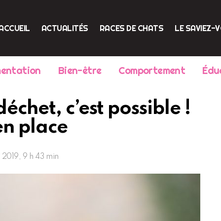
ACCUEIL
ACTUALITÉS
RACES DE CHATS
LE SAVIEZ-
mentation
Bien-être
Comportement
Édu
échet, c’est possible !
en place
2019, 9 h 43 min