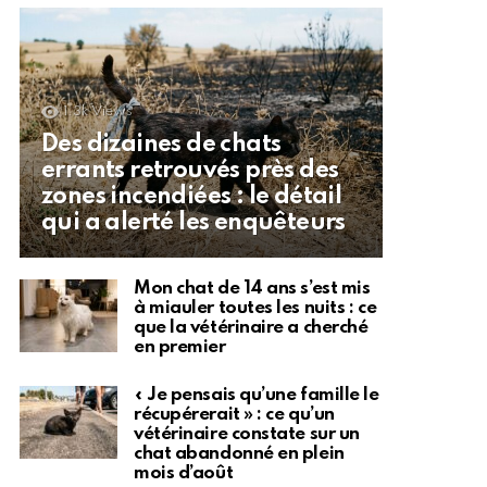
1.3k
Views
Des dizaines de chats
errants retrouvés près des
zones incendiées : le détail
qui a alerté les enquêteurs
Mon chat de 14 ans s’est mis
à miauler toutes les nuits : ce
que la vétérinaire a cherché
en premier
« Je pensais qu’une famille le
récupérerait » : ce qu’un
vétérinaire constate sur un
chat abandonné en plein
mois d’août