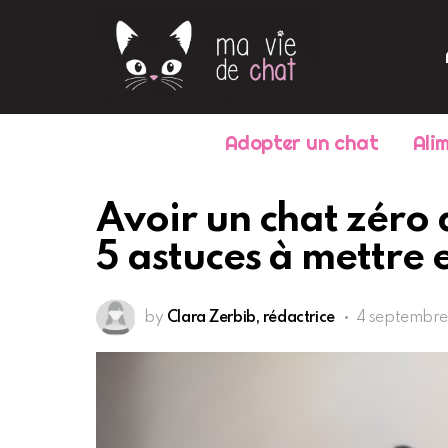
Adopter un chat
Ali
Avoir un chat zéro d
5 astuces à mettre 
by
Clara Zerbib, rédactrice
4 septembre 