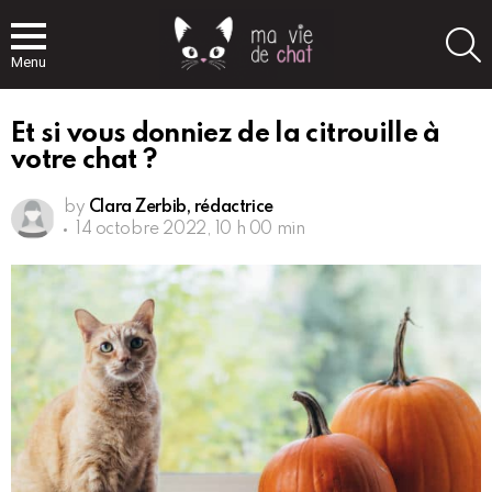
S
Menu
Et si vous donniez de la citrouille à
votre chat ?
by
Clara Zerbib, rédactrice
14 octobre 2022, 10 h 00 min